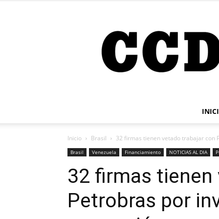
INIC
Inicio
Brasil
32 firmas tienen vetado trabajar con 
Brasil
Venezuela
Financiamiento
NOTICIAS AL DIA
P
32 firmas tienen
Petrobras por in