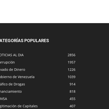
ATEGORÍAS POPULARES
OTICIAS AL DIA
2856
orrupción
1957
avado de Dinero
1226
obierno de Venezuela
1039
áfico de Drogas
914
inanciamiento
818
DVSA
455
gitimación de Capitales
407