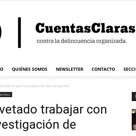
IO
QUIÉNES SOMOS
NEWSLETTER
CONTACTO
SECC
Cuentas
Petrobras por investigación de corrupción
etróleo
 vetado trabajar con
vestigación de
Claras