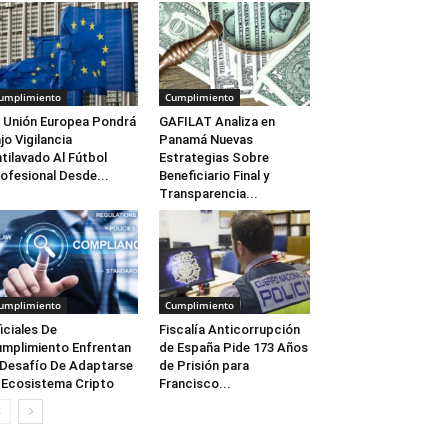
umplimiento
Cumplimiento
 Unión Europea Pondrá
GAFILAT Analiza en
jo Vigilancia
Panamá Nuevas
tilavado Al Fútbol
Estrategias Sobre
ofesional Desde...
Beneficiario Final y
Transparencia...
umplimiento
Cumplimiento
iciales De
Fiscalía Anticorrupción
mplimiento Enfrentan
de España Pide 173 Años
 Desafío De Adaptarse
de Prisión para
 Ecosistema Cripto
Francisco...