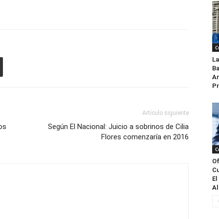
C
La
Ba
An
Pr
Artículo siguiente
os
Según El Nacional: Juicio a sobrinos de Cilia
Flores comenzaría en 2016
C
Of
Cu
El
Al