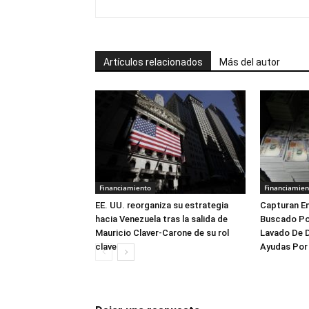
Artículos relacionados
Más del autor
Financiamiento
Financiamien
EE. UU. reorganiza su estrategia
Capturan E
hacia Venezuela tras la salida de
Buscado Por
Mauricio Claver-Carone de su rol
Lavado De D
clave
Ayudas Por