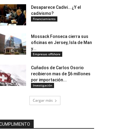
Desaparece Cadivi… ¿Y el
cadivismo?
Financiamiento
Mossack Fonseca cierra sus
oficinas en Jersey, Isla de Man
y...
Empresas offshore
Cuñados de Carlos Osorio
recibieron mas de $6 millones
por importación...
Investigación
Cargar más
CUMPLIMIENTO