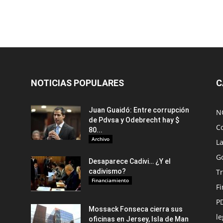
NOTICIAS POPULARES
C
Juan Guaidó: Entre corrupción
N
de Pdvsa y Odebrecht hay $
C
80...
Archivo
L
G
Desaparece Cadivi… ¿Y el
cadivismo?
Tr
Financiamiento
F
P
Mossack Fonseca cierra sus
le
oficinas en Jersey, Isla de Man