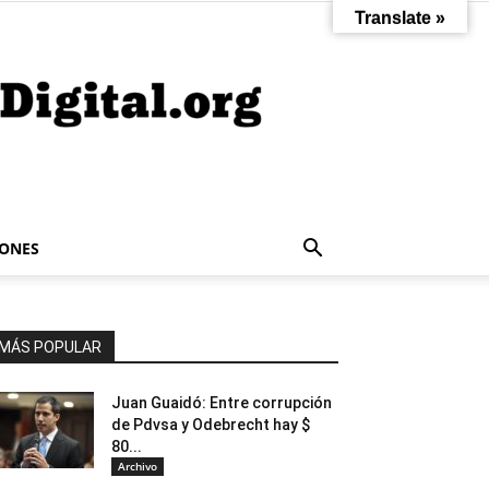
Translate »
IONES
MÁS POPULAR
Juan Guaidó: Entre corrupción
de Pdvsa y Odebrecht hay $
80...
Archivo