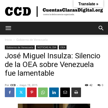
Translate »
Cuentas
Inicio
Gobierno de Venezuela
Gobierno de Venezuela
NOTICIAS AL DIA
OEA
José Miguel Insulza: Silencio
Claras
de la OEA sobre Venezuela
fue lamentable
Digital
Por
CCD
-
mayo 19, 2015
42
0