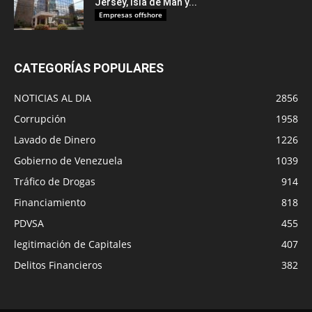
Jersey, Isla de Man y...
Empresas offshore
CATEGORÍAS POPULARES
NOTICIAS AL DIA
2856
Corrupción
1958
Lavado de Dinero
1226
Gobierno de Venezuela
1039
Tráfico de Drogas
914
Financiamiento
818
PDVSA
455
legitimación de Capitales
407
Delitos Financieros
382