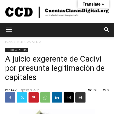
Translate »
Cuentas
Inicio
NOTICIAS AL DIA
NOTICIAS AL DIA
A juicio exgerente de Cadivi
Claras
por presunta legitimación de
capitales
Digital
Por
CCD
-
agosto 9, 2014
101
0