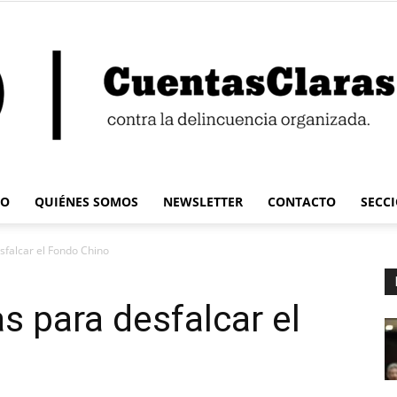
IO
QUIÉNES SOMOS
NEWSLETTER
CONTACTO
SECC
Cuentas
esfalcar el Fondo Chino
as para desfalcar el
Claras