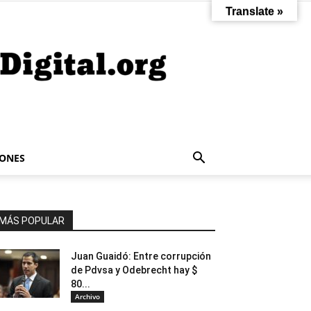
Translate »
IONES
MÁS POPULAR
Juan Guaidó: Entre corrupción
de Pdvsa y Odebrecht hay $
80...
Archivo