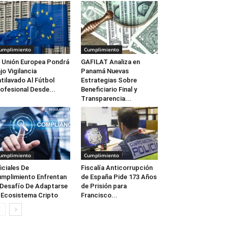
umplimiento
Cumplimiento
 Unión Europea Pondrá
GAFILAT Analiza en
jo Vigilancia
Panamá Nuevas
tilavado Al Fútbol
Estrategias Sobre
ofesional Desde...
Beneficiario Final y
Transparencia...
umplimiento
Cumplimiento
iciales De
Fiscalía Anticorrupción
mplimiento Enfrentan
de España Pide 173 Años
 Desafío De Adaptarse
de Prisión para
 Ecosistema Cripto
Francisco...