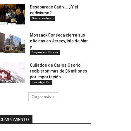
Desaparece Cadivi… ¿Y el
cadivismo?
Financiamiento
Mossack Fonseca cierra sus
oficinas en Jersey, Isla de Man
y...
Empresas offshore
Cuñados de Carlos Osorio
recibieron mas de $6 millones
por importación...
Investigación
Cargar más
CUMPLIMIENTO