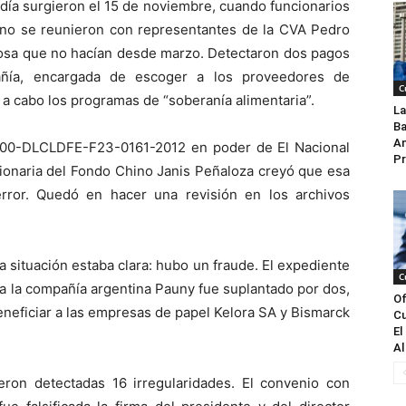
día surgieron el 15 de noviembre, cuando funcionarios
no se reunieron con representantes de la CVA Pedro
cosa que no hacían desde marzo. Detectaron dos pagos
añía, encargada de escoger a los proveedores de
C
n a cabo los programas de “soberanía alimentaria”.
La
Ba
An
a 00-DLCLDFE-F23-0161-2012 en poder de El Nacional
Pr
ionaria del Fondo Chino Janis Peñaloza creyó que esa
rror. Quedó en hacer una revisión en los archivos
 situación estaba clara: hubo un fraude. El expediente
C
 a la compañía argentina Pauny fue suplantado por dos,
Of
neficiar a las empresas de papel Kelora SA y Bismarck
Cu
El
Al
eron detectadas 16 irregularidades. El convenio con