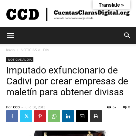
Translate »
Cuentas
Inicio
NOTICIAS AL DIA
NOTICIAS AL DIA
Imputado exfuncionario de
Claras
Cadivi por crear empresas de
maletín para obtener divisas
Digital
Por
CCD
-
julio 30, 2013
67
0