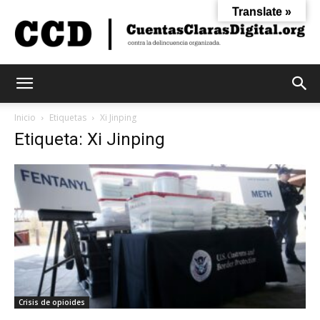
Translate »
Cuentas
Inicio
Etiquetas
Xi Jinping
Etiqueta: Xi Jinping
Claras
Digital
Crisis de opioides