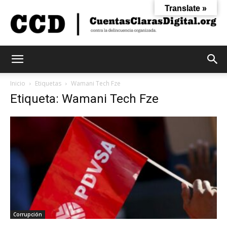
Translate »
Cuentas
Inicio
Etiquetas
Wamani Tech Fze
Etiqueta: Wamani Tech Fze
Claras
Digital
Corrupción