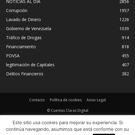
NOTICIAS AL DIA
2856
Corrupción
1957
Lavado de Dinero
1226
Gobierno de Venezuela
1039
Tráfico de Drogas
914
Financiamiento
818
PDVSA
455
legitimación de Capitales
407
Delitos Financieros
382
Contacto
Política de cookies
Aviso Legal
© Cuentas Claras Digital
Este sitio usa cookies para mejorar su experiencia. Si
continúa navegando, asumimos que está conforme con su