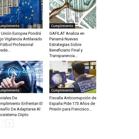
umplimiento
Cumplimiento
 Unión Europea Pondrá
GAFILAT Analiza en
jo Vigilancia Antilavado
Panamá Nuevas
 Fútbol Profesional
Estrategias Sobre
sde...
Beneficiario Final y
Transparencia...
umplimiento
Cumplimiento
iciales De
Fiscalía Anticorrupción de
mplimiento Enfrentan El
España Pide 173 Años de
safío De Adaptarse Al
Prisión para Francisco...
osistema Cripto