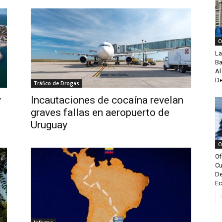
C
La
Ba
Al
De
Tráfico de Drogas
y
Incautaciones de cocaína revelan
graves fallas en aeropuerto de
Uruguay
C
Of
Cu
De
Ec