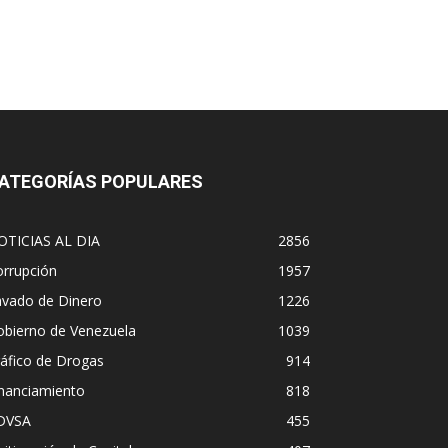
ATEGORÍAS POPULARES
OTICIAS AL DIA
2856
orrupción
1957
avado de Dinero
1226
obierno de Venezuela
1039
áfico de Drogas
914
inanciamiento
818
DVSA
455