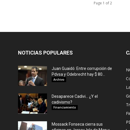
Page 1 of 2
NOTICIAS POPULARES
C
Juan Guaidó: Entre corrupción de
N
Pdvsa y Odebrecht hay $ 80...
C
Archivo
L
G
Desaparece Cadivi… ¿Y el
cadivismo?
Tr
Financiamiento
F
P
Mossack Fonseca cierra sus