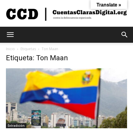
Translate »
Cuentas
Inicio
Etiquetas
Ton Maan
Etiqueta: Ton Maan
Claras
Digital
Extradición