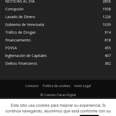
NOTICIAS AL DIA
2856
Corrupción
1958
Lavado de Dinero
1226
Gobierno de Venezuela
1039
Tráfico de Drogas
914
Financiamiento
818
PDVSA
455
legitimación de Capitales
407
Delitos Financieros
382
Contacto
Política de cookies
Aviso Legal
© Cuentas Claras Digital
Este sitio usa cookies para mejorar su experiencia. Si
continúa navegando, asumimos que está conforme con su