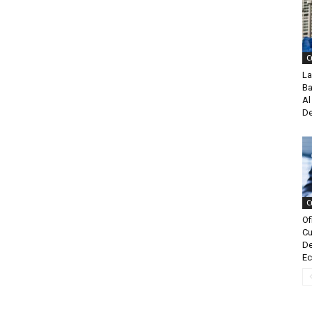
C
La
Ba
Al
De
C
Of
Cu
De
Ec