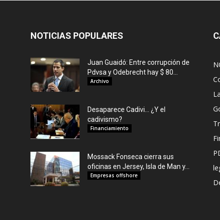
NOTICIAS POPULARES
C
Juan Guaidó: Entre corrupción de
N
Pdvsa y Odebrecht hay $ 80...
C
Archivo
L
G
Desaparece Cadivi… ¿Y el
cadivismo?
Tr
Financiamiento
F
P
Mossack Fonseca cierra sus
oficinas en Jersey, Isla de Man y...
le
Empresas offshore
De