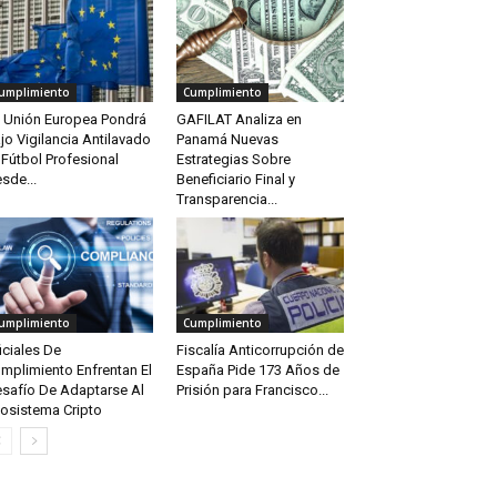
umplimiento
Cumplimiento
 Unión Europea Pondrá
GAFILAT Analiza en
jo Vigilancia Antilavado
Panamá Nuevas
 Fútbol Profesional
Estrategias Sobre
sde...
Beneficiario Final y
Transparencia...
umplimiento
Cumplimiento
iciales De
Fiscalía Anticorrupción de
mplimiento Enfrentan El
España Pide 173 Años de
safío De Adaptarse Al
Prisión para Francisco...
osistema Cripto