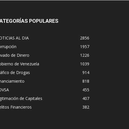
ATEGORÍAS POPULARES
OTICIAS AL DIA
2856
orrupción
1957
avado de Dinero
1226
obierno de Venezuela
1039
áfico de Drogas
914
inanciamiento
818
DVSA
455
gitimación de Capitales
407
litos Financieros
382