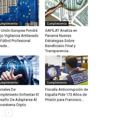
umplimiento
Cumplimiento
 Unión Europea Pondrá
GAFILAT Analiza en
jo Vigilancia Antilavado
Panamá Nuevas
 Fútbol Profesional
Estrategias Sobre
sde...
Beneficiario Final y
Transparencia...
umplimiento
Cumplimiento
iciales De
Fiscalía Anticorrupción de
mplimiento Enfrentan El
España Pide 173 Años de
safío De Adaptarse Al
Prisión para Francisco...
osistema Cripto