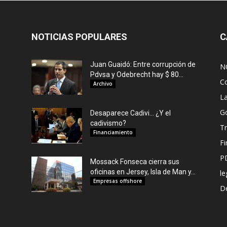
NOTICIAS POPULARES
C
Juan Guaidó: Entre corrupción de
N
Pdvsa y Odebrecht hay $ 80...
C
Archivo
L
G
Desaparece Cadivi… ¿Y el
cadivismo?
Tr
Financiamiento
F
P
Mossack Fonseca cierra sus
oficinas en Jersey, Isla de Man y...
le
Empresas offshore
De