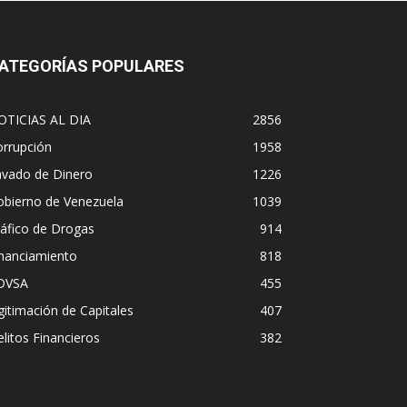
ATEGORÍAS POPULARES
OTICIAS AL DIA
2856
orrupción
1958
avado de Dinero
1226
obierno de Venezuela
1039
áfico de Drogas
914
inanciamiento
818
DVSA
455
gitimación de Capitales
407
litos Financieros
382