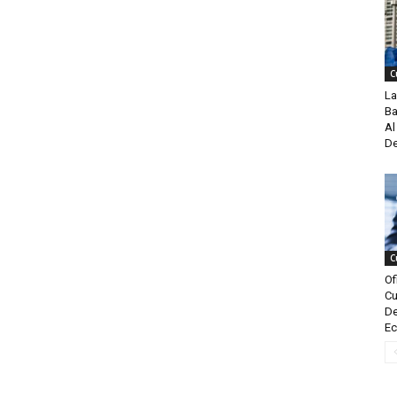
C
La
Ba
Al
De
C
Of
Cu
De
Ec