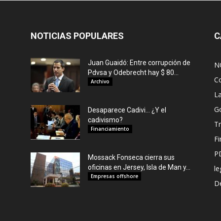
NOTICIAS POPULARES
C
Juan Guaidó: Entre corrupción de
N
Pdvsa y Odebrecht hay $ 80...
C
Archivo
L
G
Desaparece Cadivi… ¿Y el
cadivismo?
Tr
Financiamiento
F
P
Mossack Fonseca cierra sus
oficinas en Jersey, Isla de Man y...
le
Empresas offshore
De