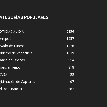
ATEGORÍAS POPULARES
OTICIAS AL DIA
2856
orrupción
1957
avado de Dinero
1226
obierno de Venezuela
1039
áfico de Drogas
914
inanciamiento
818
DVSA
455
gitimación de Capitales
407
litos Financieros
382