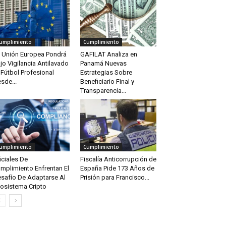
umplimiento
Cumplimiento
 Unión Europea Pondrá
GAFILAT Analiza en
jo Vigilancia Antilavado
Panamá Nuevas
 Fútbol Profesional
Estrategias Sobre
sde...
Beneficiario Final y
Transparencia...
umplimiento
Cumplimiento
iciales De
Fiscalía Anticorrupción de
mplimiento Enfrentan El
España Pide 173 Años de
safío De Adaptarse Al
Prisión para Francisco...
osistema Cripto