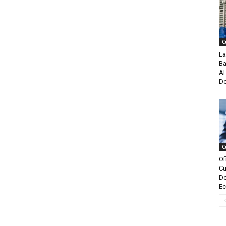
C
La
Ba
Al
De
C
Of
Cu
De
Ec