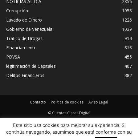
NOTICIAS AL DIA
2856
Corrupción
1958
Lavado de Dinero
1226
Gobierno de Venezuela
1039
Tráfico de Drogas
914
Financiamiento
818
PDVSA
455
legitimación de Capitales
407
Delitos Financieros
382
Contacto
Política de cookies
Aviso Legal
© Cuentas Claras Digital
Este sitio usa cookies para mejorar su experiencia. Si
continúa navegando, asumimos que está conforme con su