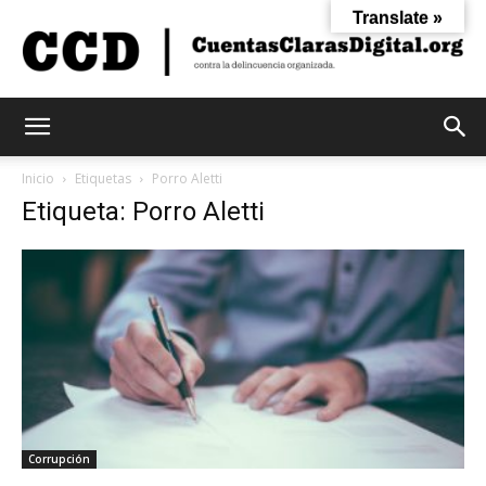
Translate »
Cuentas
Inicio
Etiquetas
Porro Aletti
Etiqueta: Porro Aletti
Claras
Digital
Corrupción