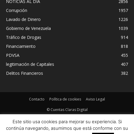
NOTICIAS AL DIA
2856
Corrupción
1957
Lavado de Dinero
1226
Gobierno de Venezuela
1039
Tráfico de Drogas
914
Financiamiento
818
PDVSA
455
legitimación de Capitales
407
Delitos Financieros
382
Contacto
Política de cookies
Aviso Legal
© Cuentas Claras Digital
Este sitio usa cookies para mejorar su experiencia. Si
continúa navegando, asumimos que está conforme con su