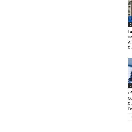
C
La
Ba
Al
De
C
Of
Cu
De
Ec