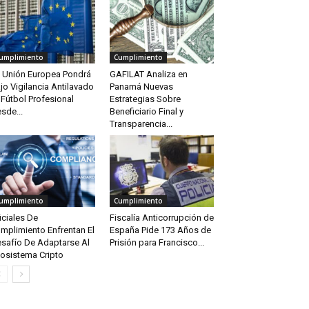
umplimiento
Cumplimiento
 Unión Europea Pondrá
GAFILAT Analiza en
jo Vigilancia Antilavado
Panamá Nuevas
 Fútbol Profesional
Estrategias Sobre
sde...
Beneficiario Final y
Transparencia...
umplimiento
Cumplimiento
iciales De
Fiscalía Anticorrupción de
mplimiento Enfrentan El
España Pide 173 Años de
safío De Adaptarse Al
Prisión para Francisco...
osistema Cripto