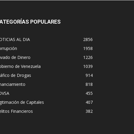
ATEGORÍAS POPULARES
OTICIAS AL DIA
2856
orrupción
1958
avado de Dinero
1226
obierno de Venezuela
1039
áfico de Drogas
914
inanciamiento
818
DVSA
455
gitimación de Capitales
407
litos Financieros
382