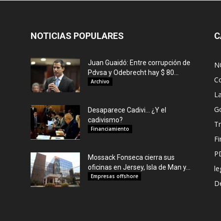
NOTICIAS POPULARES
C
Juan Guaidó: Entre corrupción de
N
Pdvsa y Odebrecht hay $ 80...
C
Archivo
L
G
Desaparece Cadivi… ¿Y el
cadivismo?
Tr
Financiamiento
F
P
Mossack Fonseca cierra sus
oficinas en Jersey, Isla de Man y...
le
Empresas offshore
De