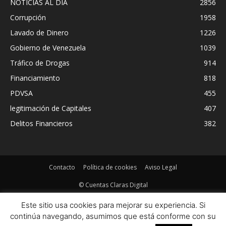
NOTICIAS AL DIA
2856
Corrupción
1958
Lavado de Dinero
1226
Gobierno de Venezuela
1039
Tráfico de Drogas
914
Financiamiento
818
PDVSA
455
legitimación de Capitales
407
Delitos Financieros
382
Contacto
Política de cookies
Aviso Legal
© Cuentas Claras Digital
Este sitio usa cookies para mejorar su experiencia. Si
continúa navegando, asumimos que está conforme con su