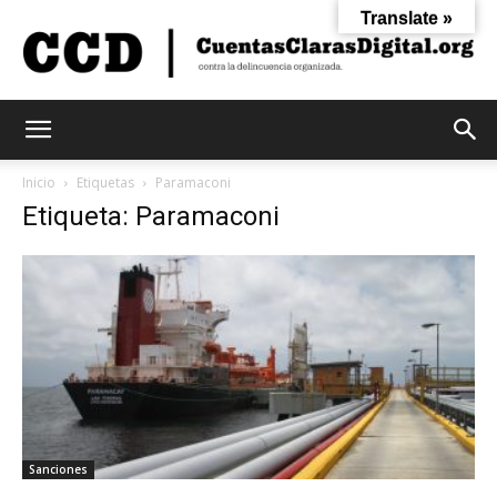
Translate »
Cuentas
Inicio
Etiquetas
Paramaconi
Etiqueta: Paramaconi
Claras
Digital
Sanciones