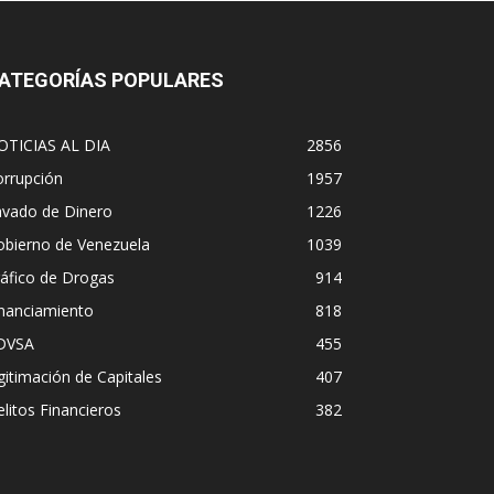
ATEGORÍAS POPULARES
OTICIAS AL DIA
2856
orrupción
1957
avado de Dinero
1226
obierno de Venezuela
1039
áfico de Drogas
914
inanciamiento
818
DVSA
455
gitimación de Capitales
407
litos Financieros
382