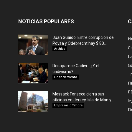
NOTICIAS POPULARES
C
Juan Guaidó: Entre corrupción de
N
Pdvsa y Odebrecht hay $ 80...
C
Archivo
L
G
Desaparece Cadivi… ¿Y el
cadivismo?
Tr
Financiamiento
F
P
Mossack Fonseca cierra sus
oficinas en Jersey, Isla de Man y...
le
Empresas offshore
De