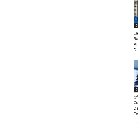
C
La
Ba
Al
De
C
Of
Cu
De
Ec