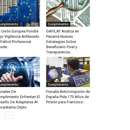
umplimiento
Cumplimiento
 Unión Europea Pondrá
GAFILAT Analiza en
jo Vigilancia Antilavado
Panamá Nuevas
 Fútbol Profesional
Estrategias Sobre
sde...
Beneficiario Final y
Transparencia...
umplimiento
Cumplimiento
iciales De
Fiscalía Anticorrupción de
mplimiento Enfrentan El
España Pide 173 Años de
safío De Adaptarse Al
Prisión para Francisco...
osistema Cripto