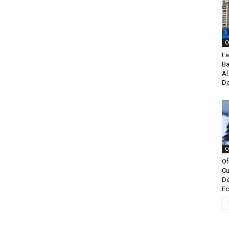
C
La
Ba
Al
De
C
Of
Cu
De
Ec