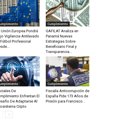
umplimiento
Cumplimiento
 Unión Europea Pondrá
GAFILAT Analiza en
jo Vigilancia Antilavado
Panamá Nuevas
 Fútbol Profesional
Estrategias Sobre
sde...
Beneficiario Final y
Transparencia...
umplimiento
Cumplimiento
iciales De
Fiscalía Anticorrupción de
mplimiento Enfrentan El
España Pide 173 Años de
safío De Adaptarse Al
Prisión para Francisco...
osistema Cripto