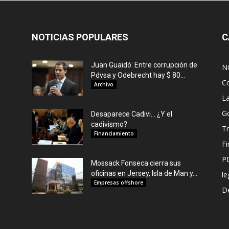
NOTICIAS POPULARES
C
Juan Guaidó: Entre corrupción de
N
Pdvsa y Odebrecht hay $ 80...
C
Archivo
L
G
Desaparece Cadivi… ¿Y el
cadivismo?
Tr
Financiamiento
F
P
Mossack Fonseca cierra sus
oficinas en Jersey, Isla de Man y...
le
Empresas offshore
De