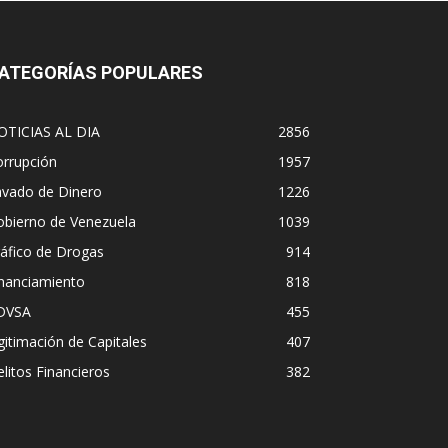
ATEGORÍAS POPULARES
OTICIAS AL DIA
2856
orrupción
1957
avado de Dinero
1226
obierno de Venezuela
1039
áfico de Drogas
914
inanciamiento
818
DVSA
455
gitimación de Capitales
407
litos Financieros
382