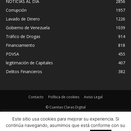
NOTICIAS AL DIA
2856
Corrupción
1957
Lavado de Dinero
1226
Gobierno de Venezuela
1039
Tráfico de Drogas
914
Financiamiento
818
PDVSA
455
legitimación de Capitales
407
Delitos Financieros
382
Contacto
Política de cookies
Aviso Legal
© Cuentas Claras Digital
Este sitio usa cookies para mejorar su experiencia. Si
continúa navegando, asumimos que está conforme con su