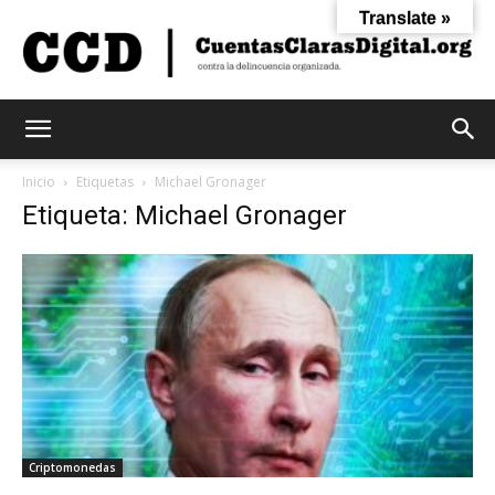
Translate »
Cuentas
Inicio
Etiquetas
Michael Gronager
Etiqueta: Michael Gronager
Claras
Digital
Criptomonedas