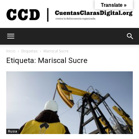
Translate »
Cuentas
Inicio
Etiquetas
Mariscal Sucre
Etiqueta: Mariscal Sucre
Claras
Digital
Rusia