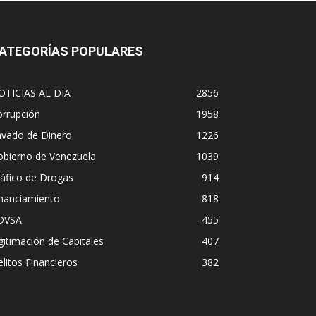
ATEGORÍAS POPULARES
OTICIAS AL DIA
2856
orrupción
1958
avado de Dinero
1226
obierno de Venezuela
1039
áfico de Drogas
914
inanciamiento
818
DVSA
455
gitimación de Capitales
407
litos Financieros
382