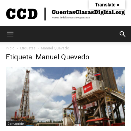
Translate »
Cuentas
Inicio
Etiquetas
Manuel Quevedo
Etiqueta: Manuel Quevedo
Claras
Digital
Corrupción