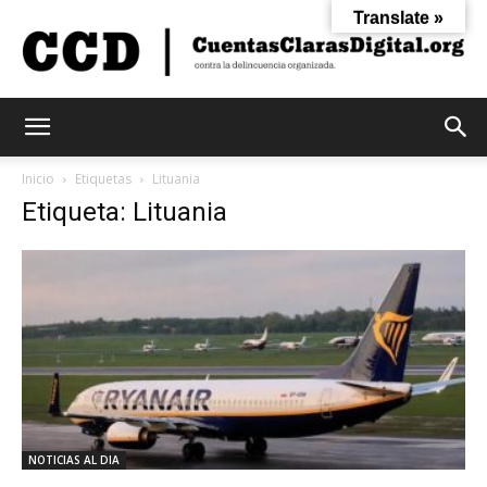
Translate »
Cuentas
Inicio
Etiquetas
Lituania
Etiqueta: Lituania
Claras
Digital
NOTICIAS AL DIA