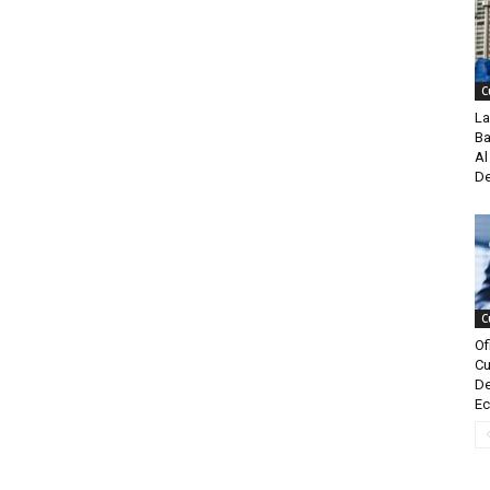
C
La
Ba
Al
De
C
Of
Cu
De
Ec