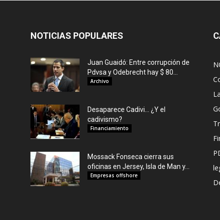
NOTICIAS POPULARES
C
Juan Guaidó: Entre corrupción de
N
Pdvsa y Odebrecht hay $ 80...
C
Archivo
L
G
Desaparece Cadivi… ¿Y el
cadivismo?
Tr
Financiamiento
F
P
Mossack Fonseca cierra sus
oficinas en Jersey, Isla de Man y...
le
Empresas offshore
De