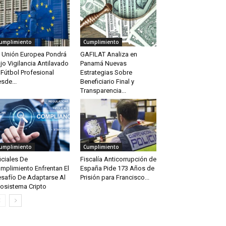
umplimiento
Cumplimiento
 Unión Europea Pondrá
GAFILAT Analiza en
jo Vigilancia Antilavado
Panamá Nuevas
 Fútbol Profesional
Estrategias Sobre
sde...
Beneficiario Final y
Transparencia...
umplimiento
Cumplimiento
iciales De
Fiscalía Anticorrupción de
mplimiento Enfrentan El
España Pide 173 Años de
safío De Adaptarse Al
Prisión para Francisco...
osistema Cripto