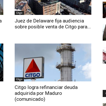
Citgo
Digital
a
Juez de Delaware fija audiencia
sobre posible venta de Citgo para...
Citgo
Citgo logra refinanciar deuda
adquirida por Maduro
(comunicado)