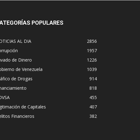
ATEGORÍAS POPULARES
OTICIAS AL DIA
2856
orrupción
1957
avado de Dinero
1226
obierno de Venezuela
1039
áfico de Drogas
914
inanciamiento
818
DVSA
455
gitimación de Capitales
407
litos Financieros
382