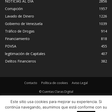
NOTICIAS AL DIA
2856
Corrupción
1957
Lavado de Dinero
1226
Gobierno de Venezuela
1039
Tráfico de Drogas
914
Financiamiento
818
PDVSA
455
legitimación de Capitales
407
Delitos Financieros
382
Contacto
Política de cookies
Aviso Legal
© Cuentas Claras Digital
Este sitio usa cookies para mejorar su experiencia. Si
continúa navegando, asumimos que está conforme con su