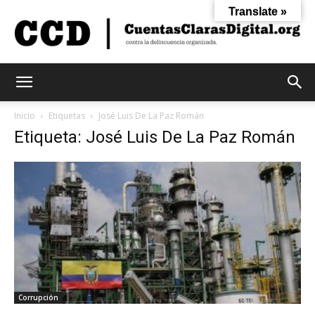
Translate »
Cuentas
Inicio
Etiquetas
José Luis De La Paz Román
Etiqueta: José Luis De La Paz Román
Claras
Digital
Corrupción