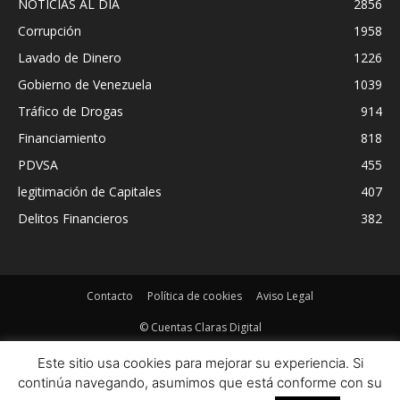
NOTICIAS AL DIA
2856
Corrupción
1958
Lavado de Dinero
1226
Gobierno de Venezuela
1039
Tráfico de Drogas
914
Financiamiento
818
PDVSA
455
legitimación de Capitales
407
Delitos Financieros
382
Contacto
Política de cookies
Aviso Legal
© Cuentas Claras Digital
Este sitio usa cookies para mejorar su experiencia. Si
continúa navegando, asumimos que está conforme con su