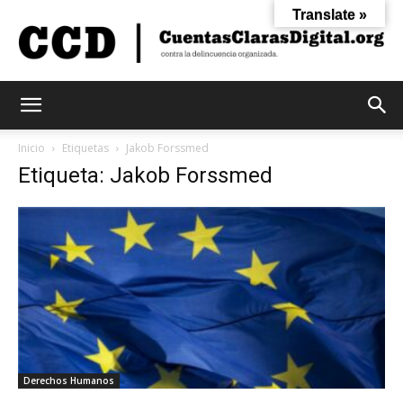
Translate »
Cuentas
Inicio
Etiquetas
Jakob Forssmed
Etiqueta: Jakob Forssmed
Claras
Digital
Derechos Humanos