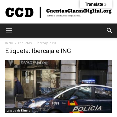
Translate »
Cuentas
Inicio
Etiquetas
Ibercaja e ING
Etiqueta: Ibercaja e ING
Claras
Digital
Lavado de Dinero