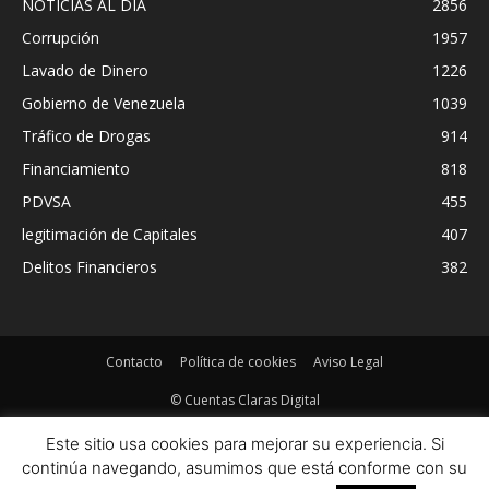
NOTICIAS AL DIA
2856
Corrupción
1957
Lavado de Dinero
1226
Gobierno de Venezuela
1039
Tráfico de Drogas
914
Financiamiento
818
PDVSA
455
legitimación de Capitales
407
Delitos Financieros
382
Contacto
Política de cookies
Aviso Legal
© Cuentas Claras Digital
Este sitio usa cookies para mejorar su experiencia. Si
continúa navegando, asumimos que está conforme con su