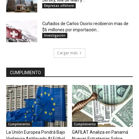
Jersey, Isla de Man y...
Empresas offshore
Cuñados de Carlos Osorio recibieron mas de
$6 millones por importación...
Investigación
Cargar más
CUMPLIMIENTO
Cumplimiento
Cumplimiento
La Unión Europea Pondrá Bajo
GAFILAT Analiza en Panamá
Vigilancia Antilavado Al Fútbol
Nuevas Estrategias Sobre