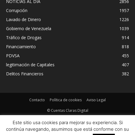
NOTICIAS AL DIA
2856
Corrupción
1957
Lavado de Dinero
1226
Gobierno de Venezuela
1039
Tráfico de Drogas
914
Financiamiento
818
PDVSA
455
legitimación de Capitales
407
Delitos Financieros
382
Contacto
Política de cookies
Aviso Legal
© Cuentas Claras Digital
Este sitio usa cookies para mejorar su experiencia. Si
continúa navegando, asumimos que está conforme con su