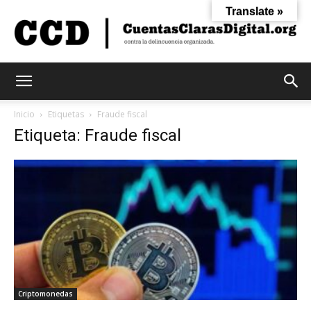
Translate »
Cuentas
Inicio
Etiquetas
Fraude fiscal
Etiqueta: Fraude fiscal
Claras
Digital
Criptomonedas