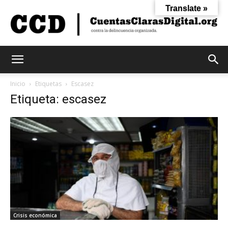
Translate »
Cuentas
Inicio
Etiquetas
Escasez
Etiqueta: escasez
Claras
Digital
Crisis económica