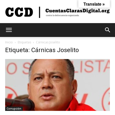
Translate »
Cuentas
Inicio
Etiquetas
Cárnicas Joselito
Etiqueta: Cárnicas Joselito
Claras
Digital
Corrupción