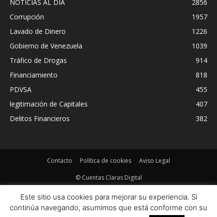
NOTICIAS AL DIA
2856
Corrupción
1957
Lavado de Dinero
1226
Gobierno de Venezuela
1039
Tráfico de Drogas
914
Financiamiento
818
PDVSA
455
legitimación de Capitales
407
Delitos Financieros
382
Contacto
Política de cookies
Aviso Legal
© Cuentas Claras Digital
Este sitio usa cookies para mejorar su experiencia. Si
continúa navegando, asumimos que está conforme con su