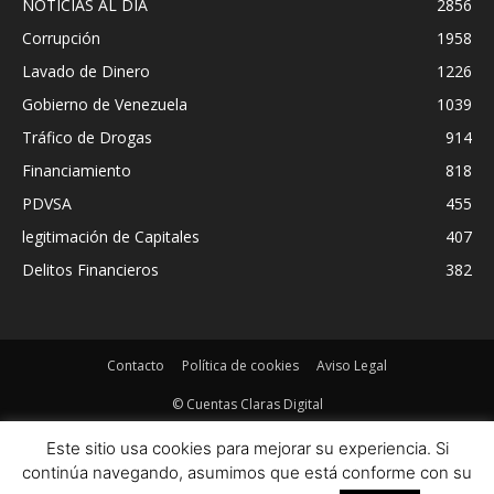
NOTICIAS AL DIA
2856
Corrupción
1958
Lavado de Dinero
1226
Gobierno de Venezuela
1039
Tráfico de Drogas
914
Financiamiento
818
PDVSA
455
legitimación de Capitales
407
Delitos Financieros
382
Contacto
Política de cookies
Aviso Legal
© Cuentas Claras Digital
Este sitio usa cookies para mejorar su experiencia. Si
continúa navegando, asumimos que está conforme con su