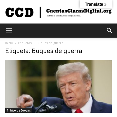
Translate »
Cuentas
Inicio
Etiquetas
Buques de guerra
Etiqueta: Buques de guerra
Claras
Digital
Tráfico de Drogas