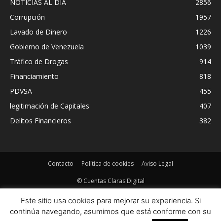
NOTICIAS AL DIA
2856
Corrupción
1957
Lavado de Dinero
1226
Gobierno de Venezuela
1039
Tráfico de Drogas
914
Financiamiento
818
PDVSA
455
legitimación de Capitales
407
Delitos Financieros
382
Contacto
Política de cookies
Aviso Legal
© Cuentas Claras Digital
Este sitio usa cookies para mejorar su experiencia. Si
continúa navegando, asumimos que está conforme con su