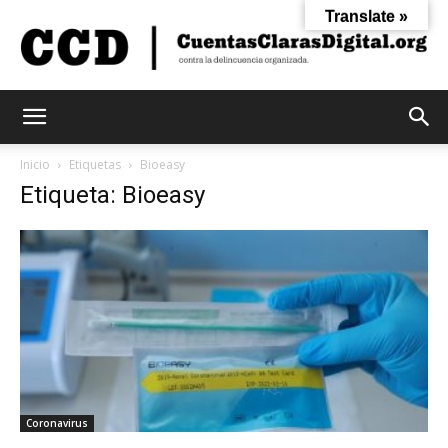
Translate »
Cuentas
Inicio
Etiquetas
Bioeasy
Etiqueta: Bioeasy
Claras
Digital
Coronavirus