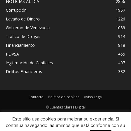
NOTICIAS AL DIA
2856
Corrupción
1957
Lavado de Dinero
1226
Gobierno de Venezuela
1039
Tráfico de Drogas
914
Financiamiento
818
PDVSA
455
legitimación de Capitales
407
Delitos Financieros
382
Contacto
Política de cookies
Aviso Legal
© Cuentas Claras Digital
Este sitio usa cookies para mejorar su experiencia. Si
continúa navegando, asumimos que está conforme con su