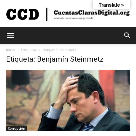
Translate »
Cuentas
Inicio
Etiquetas
Benjamín Steinmetz
Etiqueta: Benjamín Steinmetz
Claras
Digital
Corrupción