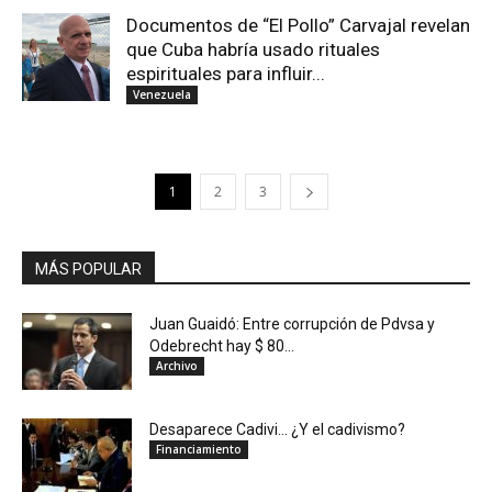
Documentos de “El Pollo” Carvajal revelan
que Cuba habría usado rituales
espirituales para influir...
Venezuela
1
2
3
MÁS POPULAR
Juan Guaidó: Entre corrupción de Pdvsa y
Odebrecht hay $ 80...
Archivo
Desaparece Cadivi… ¿Y el cadivismo?
Financiamiento