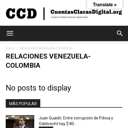
Translate »
Cuentas
Inicio
Relaciones Venezuela-Colombia
RELACIONES VENEZUELA-
COLOMBIA
Claras
No posts to display
Digital
MÁS POPULAR
Juan Guaidó: Entre corrupción de Pdvsa y
Odebrecht hay $ 80...