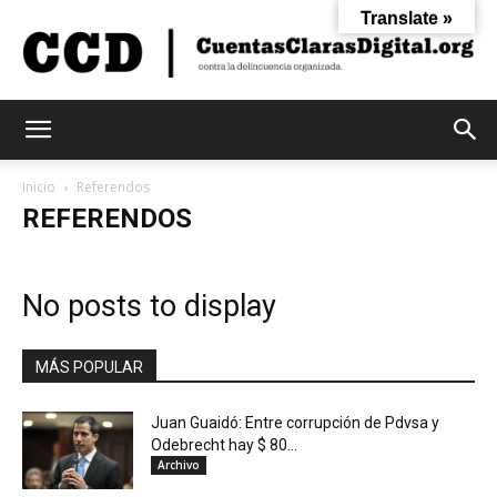
Translate »
Cuentas
Inicio
Referendos
REFERENDOS
Claras
No posts to display
Digital
MÁS POPULAR
Juan Guaidó: Entre corrupción de Pdvsa y
Odebrecht hay $ 80...
Archivo