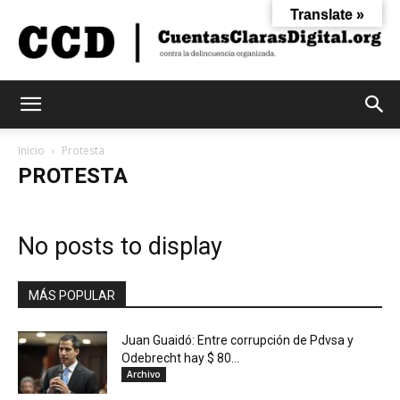
Translate »
Cuentas
Inicio
Protesta
PROTESTA
Claras
No posts to display
Digital
MÁS POPULAR
Juan Guaidó: Entre corrupción de Pdvsa y
Odebrecht hay $ 80...
Archivo