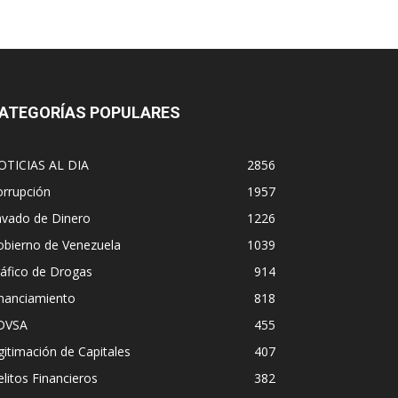
ATEGORÍAS POPULARES
OTICIAS AL DIA
2856
orrupción
1957
avado de Dinero
1226
obierno de Venezuela
1039
áfico de Drogas
914
inanciamiento
818
DVSA
455
gitimación de Capitales
407
litos Financieros
382