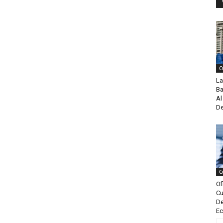
C
La
Ba
Al
De
C
Of
Cu
De
Ec