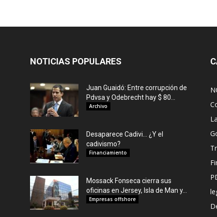
NOTICIAS POPULARES
C
Juan Guaidó: Entre corrupción de
N
Pdvsa y Odebrecht hay $ 80...
C
Archivo
L
G
Desaparece Cadivi… ¿Y el
cadivismo?
Tr
Financiamiento
F
P
Mossack Fonseca cierra sus
oficinas en Jersey, Isla de Man y...
le
Empresas offshore
De