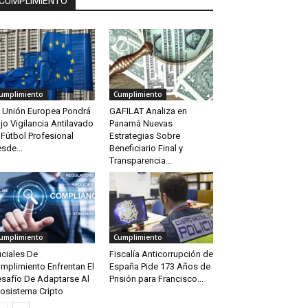
CUMPLIMIENTO
umplimiento
Cumplimiento
 Unión Europea Pondrá
GAFILAT Analiza en
jo Vigilancia Antilavado
Panamá Nuevas
 Fútbol Profesional
Estrategias Sobre
sde...
Beneficiario Final y
Transparencia...
umplimiento
Cumplimiento
iciales De
Fiscalía Anticorrupción de
mplimiento Enfrentan El
España Pide 173 Años de
safío De Adaptarse Al
Prisión para Francisco...
osistema Cripto