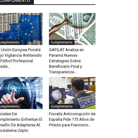
CUMPLIMIENTO
umplimiento
Cumplimiento
 Unión Europea Pondrá
GAFILAT Analiza en
jo Vigilancia Antilavado
Panamá Nuevas
 Fútbol Profesional
Estrategias Sobre
sde...
Beneficiario Final y
Transparencia...
umplimiento
Cumplimiento
iciales De
Fiscalía Anticorrupción de
mplimiento Enfrentan El
España Pide 173 Años de
safío De Adaptarse Al
Prisión para Francisco...
osistema Cripto