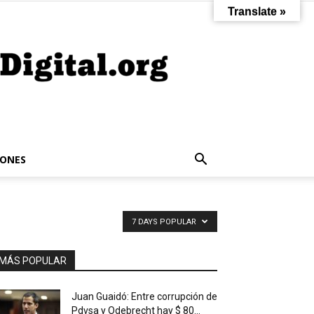
Translate »
IONES
7 DAYS POPULAR
MÁS POPULAR
Juan Guaidó: Entre corrupción de
Pdvsa y Odebrecht hay $ 80...