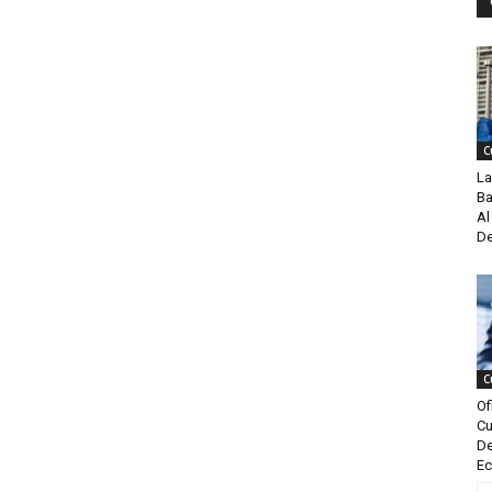
C
La
Ba
Al
De
C
Of
Cu
De
Ec