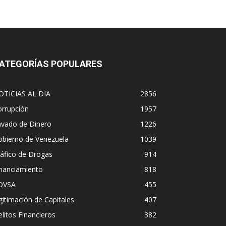
ATEGORÍAS POPULARES
OTICIAS AL DIA
2856
orrupción
1957
avado de Dinero
1226
obierno de Venezuela
1039
áfico de Drogas
914
inanciamiento
818
DVSA
455
gitimación de Capitales
407
litos Financieros
382