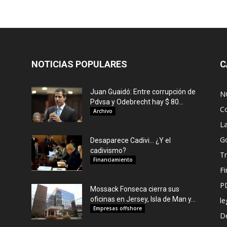
NOTICIAS POPULARES
C
Juan Guaidó: Entre corrupción de
N
Pdvsa y Odebrecht hay $ 80...
C
Archivo
L
G
Desaparece Cadivi… ¿Y el
cadivismo?
Tr
Financiamiento
F
P
Mossack Fonseca cierra sus
oficinas en Jersey, Isla de Man y...
le
Empresas offshore
De