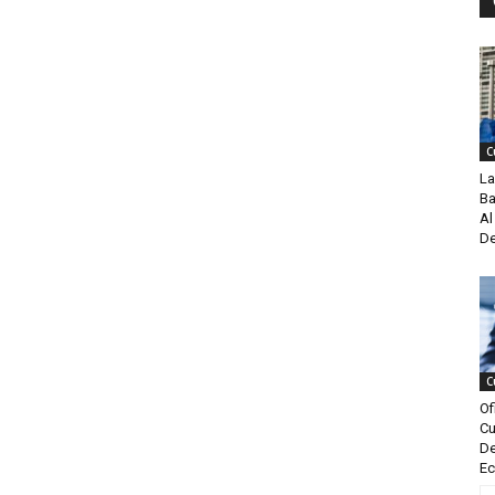
C
La
Ba
Al
De
C
Of
Cu
De
Ec