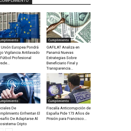
CUMPLIMIENTO
umplimiento
Cumplimiento
 Unión Europea Pondrá
GAFILAT Analiza en
jo Vigilancia Antilavado
Panamá Nuevas
 Fútbol Profesional
Estrategias Sobre
sde...
Beneficiario Final y
Transparencia...
umplimiento
Cumplimiento
iciales De
Fiscalía Anticorrupción de
mplimiento Enfrentan El
España Pide 173 Años de
safío De Adaptarse Al
Prisión para Francisco...
osistema Cripto