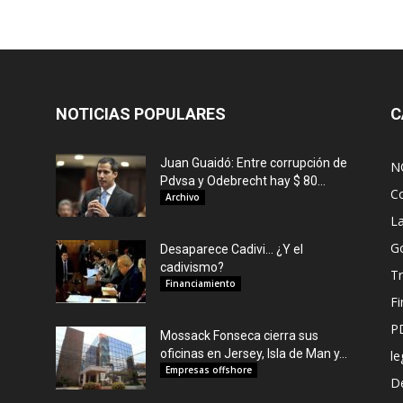
NOTICIAS POPULARES
C
Juan Guaidó: Entre corrupción de
N
Pdvsa y Odebrecht hay $ 80...
C
Archivo
L
G
Desaparece Cadivi… ¿Y el
cadivismo?
Tr
Financiamiento
F
P
Mossack Fonseca cierra sus
oficinas en Jersey, Isla de Man y...
le
Empresas offshore
De