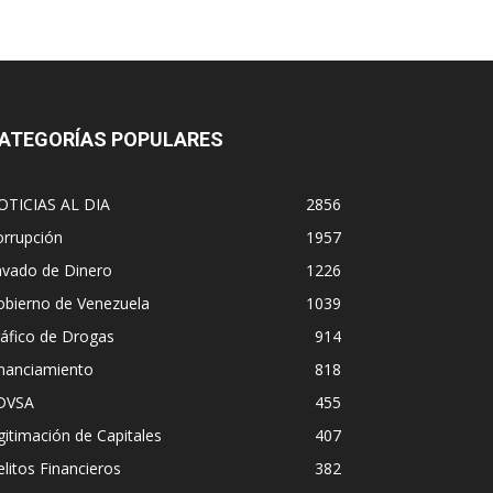
ATEGORÍAS POPULARES
OTICIAS AL DIA
2856
orrupción
1957
avado de Dinero
1226
obierno de Venezuela
1039
áfico de Drogas
914
inanciamiento
818
DVSA
455
gitimación de Capitales
407
litos Financieros
382