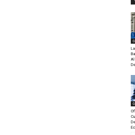
C
La
Ba
Al
De
C
Of
Cu
De
Ec