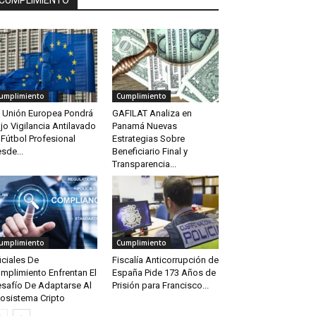
CUMPLIMIENTO
umplimiento
Cumplimiento
 Unión Europea Pondrá
GAFILAT Analiza en
jo Vigilancia Antilavado
Panamá Nuevas
 Fútbol Profesional
Estrategias Sobre
sde...
Beneficiario Final y
Transparencia...
umplimiento
Cumplimiento
iciales De
Fiscalía Anticorrupción de
mplimiento Enfrentan El
España Pide 173 Años de
safío De Adaptarse Al
Prisión para Francisco...
osistema Cripto