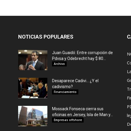
NOTICIAS POPULARES
C
Juan Guaidó: Entre corrupción de
N
Pdvsa y Odebrecht hay $ 80...
C
Archivo
L
G
Desaparece Cadivi… ¿Y el
cadivismo?
Tr
Financiamiento
F
P
Mossack Fonseca cierra sus
oficinas en Jersey, Isla de Man y...
le
Empresas offshore
De