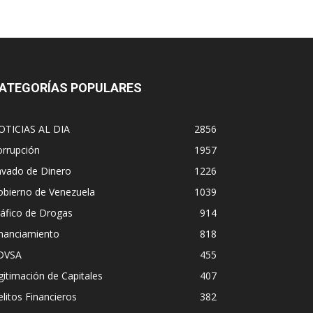
ATEGORÍAS POPULARES
OTICIAS AL DIA
2856
orrupción
1957
avado de Dinero
1226
obierno de Venezuela
1039
áfico de Drogas
914
inanciamiento
818
DVSA
455
gitimación de Capitales
407
litos Financieros
382