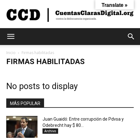
Translate »
Cuentas
Inicio
Firmas habilitadas
FIRMAS HABILITADAS
Claras
No posts to display
Digital
MÁS POPULAR
Juan Guaidó: Entre corrupción de Pdvsa y
Odebrecht hay $ 80...
Archivo