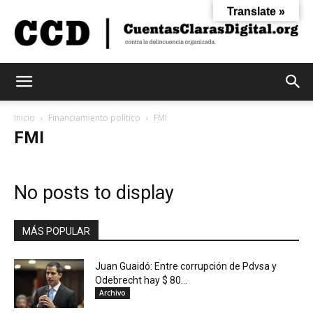
Translate »
Cuentas
Inicio
Financiamiento político
FMI
FMI
Claras
No posts to display
Digital
MÁS POPULAR
Juan Guaidó: Entre corrupción de Pdvsa y
Odebrecht hay $ 80...
Archivo