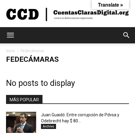
Translate »
Cuentas
Inicio
Fedecámaras
FEDECÁMARAS
Claras
No posts to display
Digital
MÁS POPULAR
Juan Guaidó: Entre corrupción de Pdvsa y
Odebrecht hay $ 80...
Archivo