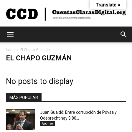
Translate »
Cuentas
Inicio
El Chapo Guzmán
EL CHAPO GUZMÁN
Claras
No posts to display
Digital
MÁS POPULAR
Juan Guaidó: Entre corrupción de Pdvsa y
Odebrecht hay $ 80...
Archivo