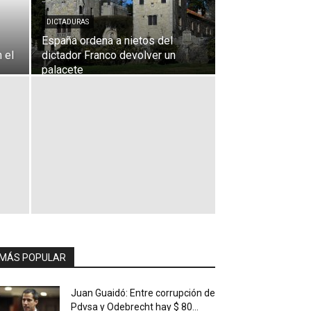
DICTADURAS
España ordena a nietos del
 el
dictador Franco devolver un
palacete
MÁS POPULAR
Juan Guaidó: Entre corrupción de
Pdvsa y Odebrecht hay $ 80...