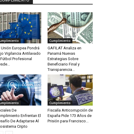
CUMPLIMIENTO
umplimiento
Cumplimiento
 Unión Europea Pondrá
GAFILAT Analiza en
jo Vigilancia Antilavado
Panamá Nuevas
 Fútbol Profesional
Estrategias Sobre
sde...
Beneficiario Final y
Transparencia...
umplimiento
Cumplimiento
iciales De
Fiscalía Anticorrupción de
mplimiento Enfrentan El
España Pide 173 Años de
safío De Adaptarse Al
Prisión para Francisco...
osistema Cripto