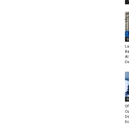
C
La
Ba
Al
De
C
Of
Cu
De
Ec