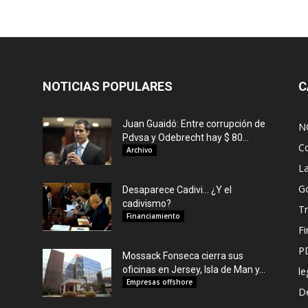
NOTICIAS POPULARES
C
Juan Guaidó: Entre corrupción de
N
Pdvsa y Odebrecht hay $ 80...
C
Archivo
L
G
Desaparece Cadivi… ¿Y el
cadivismo?
Tr
Financiamiento
F
P
Mossack Fonseca cierra sus
oficinas en Jersey, Isla de Man y...
le
Empresas offshore
De