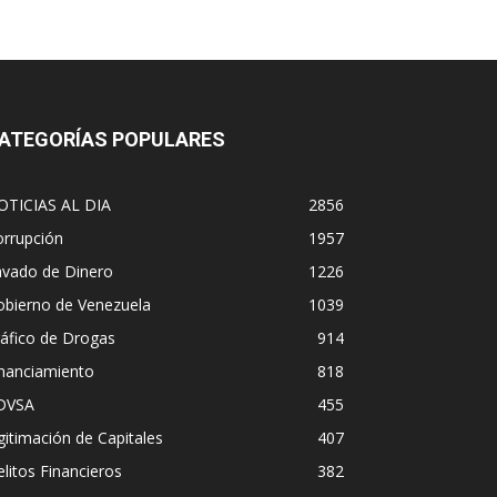
ATEGORÍAS POPULARES
OTICIAS AL DIA
2856
orrupción
1957
avado de Dinero
1226
obierno de Venezuela
1039
áfico de Drogas
914
inanciamiento
818
DVSA
455
gitimación de Capitales
407
litos Financieros
382