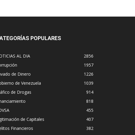
ATEGORÍAS POPULARES
OTICIAS AL DIA
2856
orrupción
1957
avado de Dinero
1226
obierno de Venezuela
1039
áfico de Drogas
914
inanciamiento
818
DVSA
455
gitimación de Capitales
407
litos Financieros
382