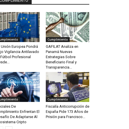
CUMPLIMIENTO
umplimiento
Cumplimiento
 Unión Europea Pondrá
GAFILAT Analiza en
jo Vigilancia Antilavado
Panamá Nuevas
 Fútbol Profesional
Estrategias Sobre
sde...
Beneficiario Final y
Transparencia...
umplimiento
Cumplimiento
iciales De
Fiscalía Anticorrupción de
mplimiento Enfrentan El
España Pide 173 Años de
safío De Adaptarse Al
Prisión para Francisco...
osistema Cripto