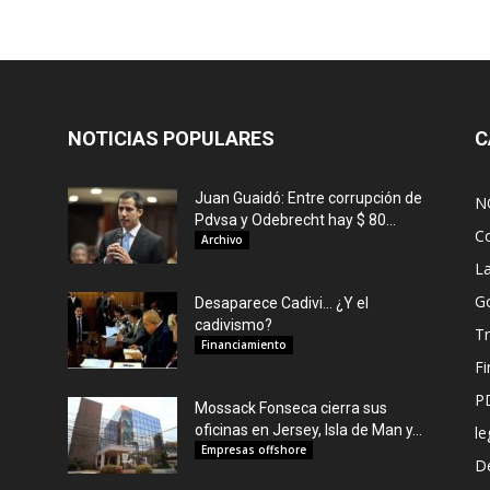
NOTICIAS POPULARES
C
Juan Guaidó: Entre corrupción de
N
Pdvsa y Odebrecht hay $ 80...
C
Archivo
L
G
Desaparece Cadivi… ¿Y el
cadivismo?
Tr
Financiamiento
F
P
Mossack Fonseca cierra sus
oficinas en Jersey, Isla de Man y...
le
Empresas offshore
De