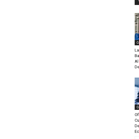
C
La
Ba
Al
De
C
Of
Cu
De
Ec