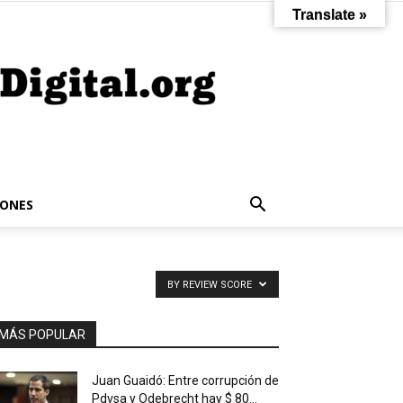
Translate »
IONES
BY REVIEW SCORE
MÁS POPULAR
Juan Guaidó: Entre corrupción de
Pdvsa y Odebrecht hay $ 80...