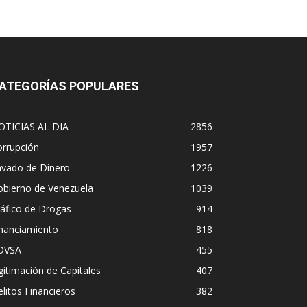
ATEGORÍAS POPULARES
OTICIAS AL DIA
2856
orrupción
1957
avado de Dinero
1226
obierno de Venezuela
1039
áfico de Drogas
914
inanciamiento
818
DVSA
455
gitimación de Capitales
407
litos Financieros
382