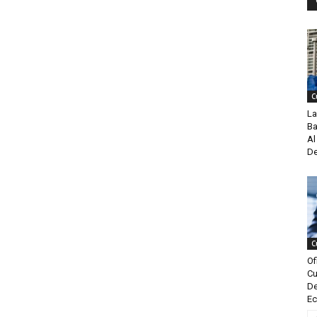
C
La
Ba
Al
De
C
Of
Cu
De
Ec