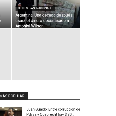
DELITOS TRANSNACIONALES
a
Argentina: Una década después
e
usará el dinero decomisado a
Antonini Wilson
MÁS POPULAR
Juan Guaidó: Entre corrupción de
Pdvsa y Odebrecht hay $ 80...