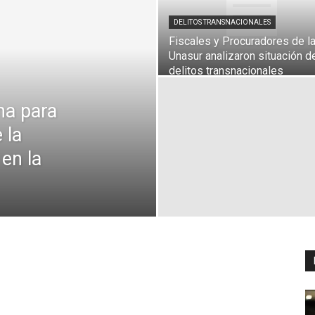
DELITOS TRANSNACIONALES
Fiscales y Procuradores de l
Unasur analizaron situación d
Digital
delitos transnacionales
na para
 la
en la