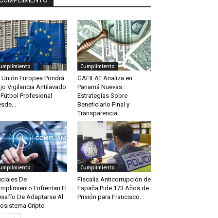
CUMPLIMIENTO
umplimiento
Cumplimiento
 Unión Europea Pondrá
GAFILAT Analiza en
jo Vigilancia Antilavado
Panamá Nuevas
 Fútbol Profesional
Estrategias Sobre
sde...
Beneficiario Final y
Transparencia...
umplimiento
Cumplimiento
iciales De
Fiscalía Anticorrupción de
mplimiento Enfrentan El
España Pide 173 Años de
safío De Adaptarse Al
Prisión para Francisco...
osistema Cripto