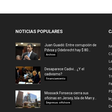
NOTICIAS POPULARES
C
Juan Guaidó: Entre corrupción de
N
Pdvsa y Odebrecht hay $ 80...
C
Archivo
L
G
Desaparece Cadivi… ¿Y el
cadivismo?
Tr
Financiamiento
F
P
Mossack Fonseca cierra sus
oficinas en Jersey, Isla de Man y...
le
Empresas offshore
De